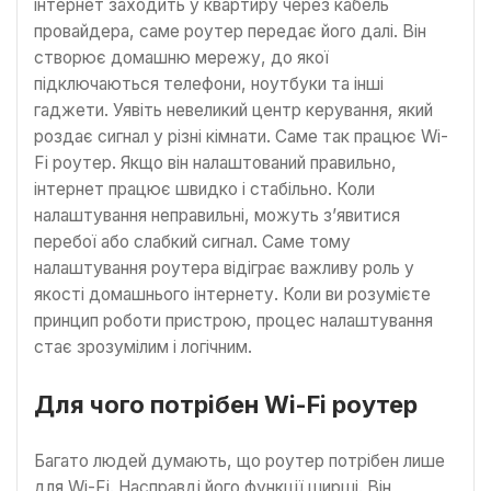
інтернет заходить у квартиру через кабель
провайдера, саме роутер передає його далі. Він
створює домашню мережу, до якої
підключаються телефони, ноутбуки та інші
гаджети. Уявіть невеликий центр керування, який
роздає сигнал у різні кімнати. Саме так працює Wi-
Fi роутер. Якщо він налаштований правильно,
інтернет працює швидко і стабільно. Коли
налаштування неправильні, можуть з’явитися
перебої або слабкий сигнал. Саме тому
налаштування роутера відіграє важливу роль у
якості домашнього інтернету. Коли ви розумієте
принцип роботи пристрою, процес налаштування
стає зрозумілим і логічним.
Для чого потрібен Wi-Fi роутер
Багато людей думають, що роутер потрібен лише
для Wi-Fi. Насправді його функції ширші. Він