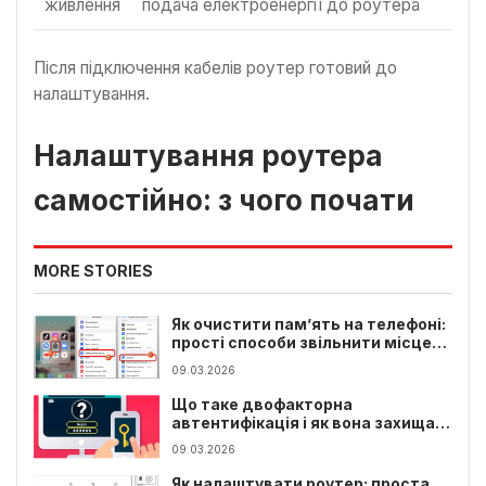
живлення
подача електроенергії до роутера
Після підключення кабелів роутер готовий до
налаштування.
Налаштування роутера
самостійно: з чого почати
MORE STORIES
Як очистити пам’ять на телефоні:
прості способи звільнити місце
на смартфоні
09.03.2026
Що таке двофакторна
автентифікація і як вона захищає
ваші акаунти
09.03.2026
Як налаштувати роутер: проста