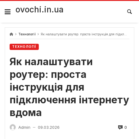
Skip
to
ovochi.in.ua
content
Технології
Як налаштувати роутер: проста інструкція для підключення інтернету вдома
ТЕХНОЛОГІЇ
Як налаштувати
роутер: проста
інструкція для
підключення інтернету
вдома
0
Admin
09.03.2026
—