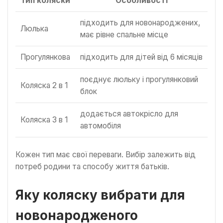
Тип коляски
Особливості
підходить для новонароджених,
Люлька
має рівне спальне місце
Прогулянкова
підходить для дітей від 6 місяців
поєднує люльку і прогулянковий
Коляска 2 в 1
блок
додається автокрісло для
Коляска 3 в 1
автомобіля
Кожен тип має свої переваги. Вибір залежить від
потреб родини та способу життя батьків.
Яку коляску вибрати для
новонародженого