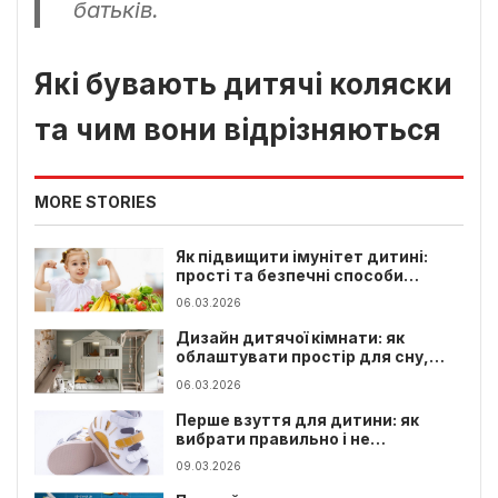
батьків.
Які бувають дитячі коляски
та чим вони відрізняються
MORE STORIES
Як підвищити імунітет дитині:
прості та безпечні способи
зміцнення здоров’я
06.03.2026
Дизайн дитячої кімнати: як
облаштувати простір для сну,
навчання і гри
06.03.2026
Перше взуття для дитини: як
вибрати правильно і не
нашкодити ніжкам
09.03.2026