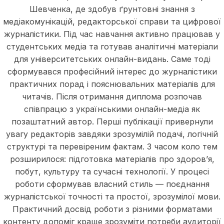
Шевченка, де здобув ґрунтовні знання з
медіакомунікацій, редакторської справи та цифрової
журналістики. Під час навчання активно працював у
студентських медіа та готував аналітичні матеріали
для університетських онлайн-видань. Саме тоді
сформувався професійний інтерес до журналістики
практичних порад і пояснювальних матеріалів для
читачів. Після отримання диплома розпочав
співпрацю з українськими онлайн-медіа як
позаштатний автор. Перші публікації привернули
увагу редакторів завдяки зрозумілій подачі, логічній
структурі та перевіреним фактам. З часом коло тем
розширилося: підготовка матеріалів про здоров’я,
побут, культуру та сучасні технології. У процесі
роботи сформував власний стиль — поєднання
журналістської точності та простої, зрозумілої мови.
Практичний досвід роботи з різними форматами
контенту допоміг краще зрозуміти потреби аудиторії